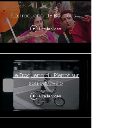
d’amende"
Danger de mort
Le Traquenard - Bouffons !
Lire la vidéo
Le Traquenard - Pierrot sur
son petit vélo
Lire la vidéo