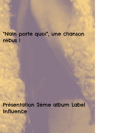
"Nain porte quoi", une chanson
rébus !
Présentation 2ème album Label
Influence